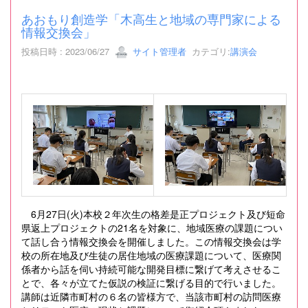
あおもり創造学「木高生と地域の専門家による
情報交換会」
投稿日時 : 2023/06/27
サイト管理者
カテゴリ:
講演会
6月27日(火)本校２年次生の格差是正プロジェクト及び短命
県返上プロジェクトの21名を対象に、地域医療の課題につい
て話し合う情報交換会を開催しました。この情報交換会は学
校の所在地及び生徒の居住地域の医療課題について、医療関
係者から話を伺い持続可能な開発目標に繋げて考えさせるこ
とで、各々が立てた仮説の検証に繋げる目的で行いました。
講師は近隣市町村の６名の皆様方で、当該市町村の訪問医療