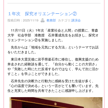
１年次 探究オリエンテーション②
投稿日時 : 2025/11/19
教務部
カテゴリ:
講演会
11月11日（火）1年次「産業社会と人間」の授業に、青森
大学 社会学部 准教授 石井重成先生をお招きし、探究オ
リエンテーション②を実施しました。
先生からは「地域を元気にする方法」というテーマでお話
をいただきました。
東日本大震災後に岩手県釜石市に移住し、復興支援のため
奔走された経験談を通して、『自分から動くことの大切さ』
や『失敗した時にただ反省するのではなく、学んで次に活か
すこと』を学ぶことができました。
石井先生の決断力と行動力に感銘を受けた生徒が多く、
『心の温度で決める』という一言がとても響いています。先
生と充実した時間を共有できたことに感謝申し上げます。