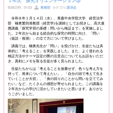
１年次 探究オリエンテーション③
投稿日時 : 01/23
教務部
カテゴリ:
講演会
令和８年１月１４日（水）、青森中央学院大学 経営法学
部 楠奥繁則准教授（経営学)を講師としてお招きし、高大連
携講義「探究学習の基礎：問いから検証まで」を実施しまし
た。２年次から始まる総合的な探究の時間に向け、「問い
（仮説・推測）」の立て方について学びました。
講義では、楠奥先生が「問い」を投げかけ、生徒たちは具
体的に「考えること」を実践しました。また、よく使われる
検証方法やテーマ設定の際の注意点についてもお話をいただ
き、真剣にメモを取る生徒が多く見られました。
生徒たちからは「考えることを放棄せず、色々な考え方を
持って、将来について考えたい」、「自分の頭で考えて生き
ていくことが大切」、「身の回りのことから問いを立ててみ
たい」など、たくさんの感想が寄せられました。この講義を
２年次からの学びに活かしていきたいと思います。ありがと
うございました。