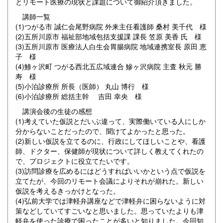
とリモート医療の現状と課題について御紹介頂きました。
講師一覧
(1)つがる市 誠仁会尾野病院 外来主任看護師 桑村 美千代 様
(2)五所川原市 福祉部地域包括支援課 課長 笠原 美香 氏 様
(3)五所川原市 医療法人白生会胃腸病院 地域連携室長 原田 恵
子 様
(4)鯵ヶ沢町 つがる西北五広域連合 鰺ヶ沢病院 主査 秋元 勝
寿 様
(5)小泊診療所 所長（医師） 丸山 博行 様
(6)小泊診療所 総括主幹 吉田 幸央 様
講演会後の生徒の感想
(1)考えていた仮説とだいぶ違って、実際働いている人にしか
分からないことだったので、聞けてよかったと思った。
(2)新しい仮説を立てるのに、行政にしてほしいことや、看護
師、ドクター、保健師が現状について詳しく教えてくれたの
で、プロジェクトに役立てたいです。
(3)訪問診療を広めるにはどうすればいいかという点で仮説を
立てたが、今回のリモート会議によりそれが崩れた。新しい
仮説を考えるきっかけとなった。
(4)弘前大学では津軽弁講座などで津軽弁に困らないように対
策などしていてすごいなと思いました。思っていたよりも津
軽弁を使った診療で困ったことが多いと知りました。今回知