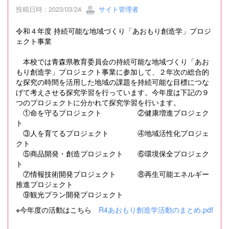
投稿日時 : 2023/03/24
サイト管理者
令和４年度 持続可能な地域づくり「あおもり創造学」プロジ
ェクト事業
本校では青森県教育委員会の持続可能な地域づくり「あお
もり創造学」プロジェクト事業に参加して、２年次の総合的
な探究の時間を活用した地域の課題を持続可能な目標につな
げて考えさせる探究学習を行っています。今年度は下記の９
つのプロジェクトに分かれて探究学習を行います。
①命を守るプロジェクト ②健康増進プロジェク
ト
③人を育てるプロジェクト ④地域活性化プロジェ
クト
⑤商品開発・創造プロジェクト ⑥環境保全プロジェク
ト
⑦情報技術開発プロジェクト ⑧再生可能エネルギー
推進プロジェクト
⑨観光プラン開発プロジェクト
※今年度の活動はこちら
R4あおもり創造学活動のまとめ.pdf