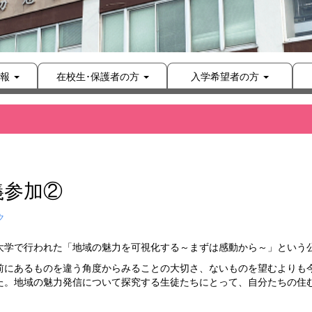
報
在校生･保護者の方
入学希望者の方
義参加②
ク
大学で行われた「地域の魅力を可視化する～まずは感動から～」という
にあるものを違う角度からみることの大切さ、ないものを望むよりも
た。地域の魅力発信について探究する生徒たちにとって、自分たちの住