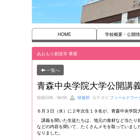
HOME
学校概要・公開情
あおもり創造学 事業
一覧へ
青森中央学院大学公開講
投稿日時 : 06/05
研修部
カテゴリ:
フィールドワー
６月３日（水）に２年次生１９名が、青森中央学院
講義を聞いた生徒たちは、地元の食材など当たり前
などの内容を聞いて、たくさんメモを取っていまし
なりました。