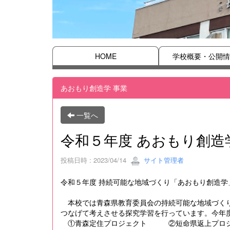
HOME
学校概要・公開情
あおもり創造学 事業
一覧へ
令和５年度 あおもり創造
投稿日時 : 2023/04/14
サイト管理者
令和５年度 持続可能な地域づくり「あおもり創造学
本校では青森県教育委員会の持続可能な地域づくり
つなげて考えさせる探究学習を行っています。今年
①青森定住プロジェクト ②短命県返上